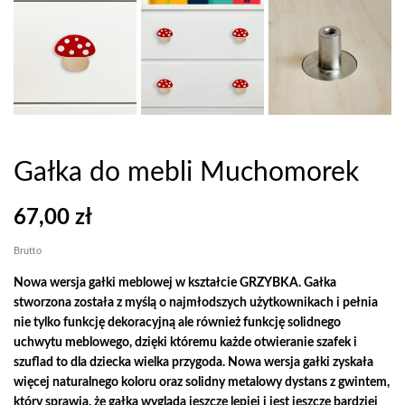
Gałka do mebli Muchomorek
67,00 zł
Brutto
Nowa wersja gałki meblowej w kształcie GRZYBKA. Gałka
stworzona została z myślą o najmłodszych użytkownikach i
pełnia
nie tylko funkcję dekoracyjną ale również funkcję solidnego
uchwytu meblowego, dzięki któremu każde otwieranie szafek i
szuflad to dla dziecka wielka przygoda
. Nowa wersja ga
łki zyskała
więcej naturalnego koloru
oraz solidny metalowy dystans z gwintem,
który
s
prawia,
że gałka wygląda jeszcze lepiej i jest jeszcze bardziej