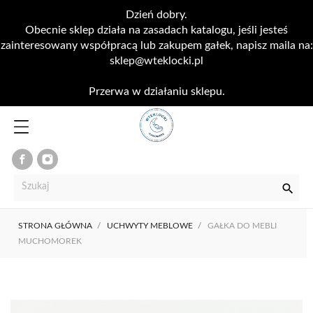
Dzień dobry.
Obecnie sklep działa na zasadach katalogu, jeśli jesteś
zainteresowany współpracą lub zakupem gałek, napisz maila na:
sklep@wteklocki.pl
Przerwa w działaniu sklepu.

STRONA GŁÓWNA
UCHWYTY MEBLOWE
GAŁKA DO MEBLI
MUCHOMOREK