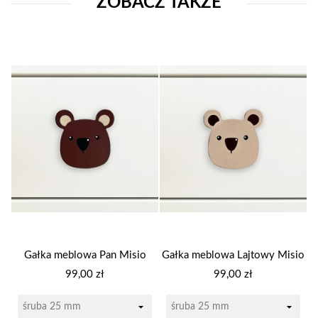
ZOBACZ TAKŻE
Gałka meblowa Pan Misio
Gałka meblowa Lajtowy Misio
Cena
Cena
99,00 zł
99,00 zł