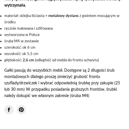
wytrzymała.
materiał: sklejka liściasta +
metalowy dystans
z gwintem mocującym w
środku
ręcznie malowana i szlifowana
wytworzona w Polsce
śruba M4 w zestawie
szerokość: ok 6 cm
wysokość: ok 5,5 cm
głębokość:
2,6 cm
(odległość od mebla do frontu uchwytu)
Gałki pasują do wszystkich mebli. Dostępne są 2 długości śrub
montażowych dlatego proszę zmierzyć grubość frontu
szuflady/drzwiczek i wybrać odpowiednią śrubkę przy zakupie (25
lub 30 mm) W przypadku posiadania grubszych frontów, śrubki
należy dokupić we własnym zakresie (śruba M4)