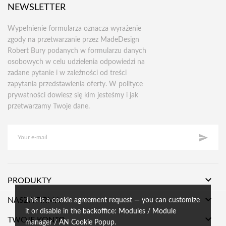
NEWSLETTER
Wypełnienie formularza oznacza wyrażenie
zgody na przetwarzanie przez MadeDesign
Robert Bury podanych w formularzu danych
osobowych w celu udzielenia odpowiedzi na
zadane pytanie i w zależności od treści
zapytania przedstawienia oferty. W polityce
prywatności dowiesz się kim jesteśmy i jak
przetwarzamy Twoje dane.


PRODUKTY

NASZA FIRMA
This is a cookie agreement request — you can customize
it or disable in the backoffice: Modules / Module

TWOJE KONTO
manager / AN Cookie Popup.