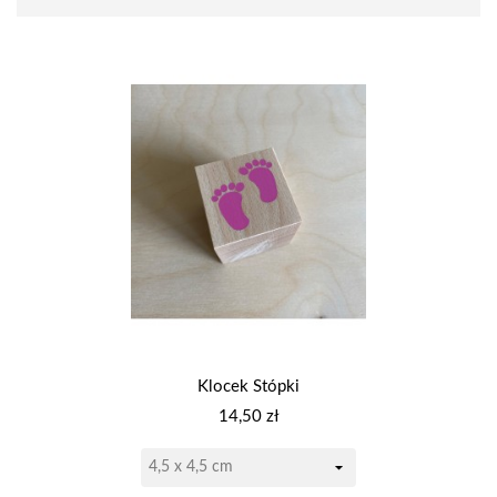
Klocek Stópki
Cena
14,50 zł