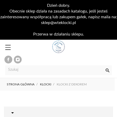
Dzień dobry.
Obecnie sklep działa na zasadach katalogu, jeśli jesteś
zainteresowany współpracą lub zakupem gałek, napisz maila na:
sklep@wteklocki.pl
Przerwa w działaniu sklepu.

STRONA GŁÓWNA
KLOCKI
KLOCKI Z DEKOREM
