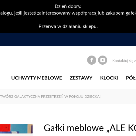
Dzień dobry.
alogu, jeśli jesteś zainteresowany współpracą lub zakupem gałek
Przerwa w działaniu sklepu.
Kontaktuj się 
UCHWYTY MEBLOWE
ZESTAWY
KLOCKI
PÓŁ
STWÓRZ GALAKTYCZNĄ PRZESTRZEŃ W POKOJU DZIECKA!
Gałki meblowe „ALE 