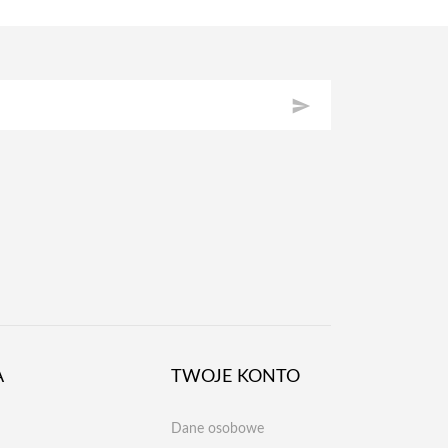

A
TWOJE KONTO
Dane osobowe