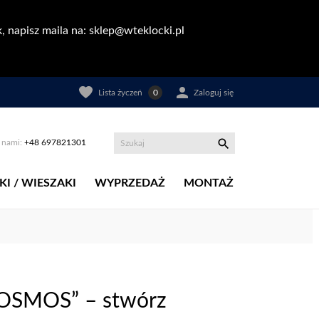
, napisz maila na: sklep@wteklocki.pl

Lista życzeń
0
Zaloguj się

z nami:
+48 697821301
KI / WIESZAKI
WYPRZEDAŻ
MONTAŻ
KOSMOS” – stwórz