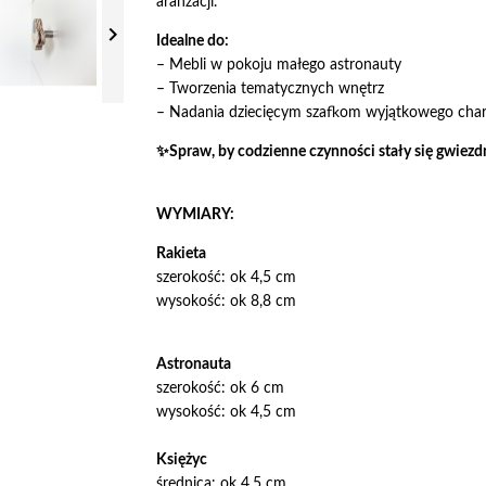
aranżacji.

Idealne do:
– Mebli w pokoju małego astronauty
– Tworzenia tematycznych wnętrz
– Nadania dziecięcym szafkom wyjątkowego char
✨Spraw, by codzienne czynności stały się gwiezd
WYMIARY:
Rakieta
szerokość: ok 4,5 cm
wysokość: ok 8,8 cm
Astronauta
szerokość: ok 6 cm
wysokość: ok 4,5 cm
Księżyc
średnica: ok 4,5 cm