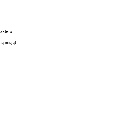
akteru
ną misją!